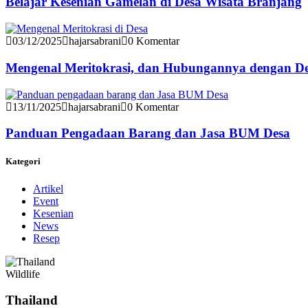
Belajar Kesenian Gamelan di Desa Wisata Branjang
03/12/2025
hajarsabrani
0 Komentar
Mengenal Meritokrasi, dan Hubungannya dengan D
13/11/2025
hajarsabrani
0 Komentar
Panduan Pengadaan Barang dan Jasa BUM Desa
Kategori
Artikel
Event
Kesenian
News
Resep
Wildlife
Thailand