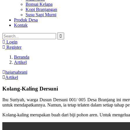
Bonsai Kelapa
Kopi Branjangan
Susu Sapi Murni
Produk Desa
Kontak
Login
Register
Beranda
Artikel
hajarsabrani
Artikel
Kolang-Kaling Dersuni
Ibu Suriyah, warga Dusun Dersuni 001/ 005 Desa Branjang ini mer
untuk mendapatkannya. Namun, ia tetap telaten dalam setiap tahap p
Kolang-kaling merupakan buah dari biji pohon aren. Untuk mengeluark