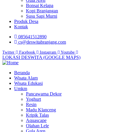
Gula Aren
Bonsai Kelapa
Kopi Branjangan
Susu Sapi Murni
Produk Desa
Kontak
085641512890
cs@deswitabranjang.com
Twitter
Facebook
Instagram
Youtube
LOKASI DESWITA (GOOGLE MAPS)
Beranda
Wisata Alam
Wisata Edukasi
Umkm
Pancawarna Dekor
Yoghurt
Resin
Madu Klanceng
Kripik Talas
Aquascape
Olahan Lele
Gula Aren