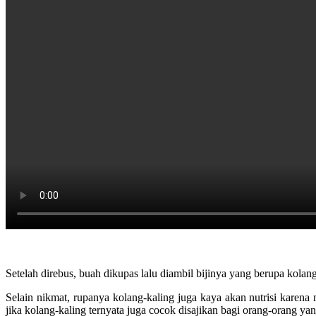
Setelah direbus, buah dikupas lalu diambil bijinya yang berupa kolang
Selain nikmat, rupanya kolang-kaling juga kaya akan nutrisi karena
jika kolang-kaling ternyata juga cocok disajikan bagi orang-orang yang