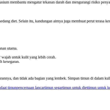
asium membantu mengatur tekanan darah dan mengurangi risiko penyak
dang diet. Selain itu, kandungan airnya juga membuat perut terasa ke
anan utama.
ajah untuk kulit yang lebih cerah.
h kesegaran.
kurannya, dan tidak ada bagian yang lembek. Simpan timun di dalam kulk
faat timun
pencernaan lancar
timun segar
timun untuk diet
timun untuk k