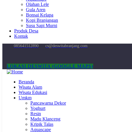
Olahan Lele
Gula Aren
Bonsai Kelapa
Kopi Branjangan
Susu Sapi Murni
Produk Desa
Kontak
085641512890
cs@deswitabranjang.com
LOKASI DESWITA (GOOGLE MAPS)
Beranda
Wisata Alam
Wisata Edukasi
Umkm
Pancawarna Dekor
Yoghurt
Resin
Madu Klanceng
Kripik Talas
Aquascape