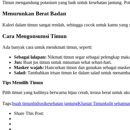
Timun mengandung potasium yang baik untuk kesehatan jantung. Pot
Menurunkan Berat Badan
Kalori dalam timun sangat rendah, sehingga cocok untuk kamu yang se
Cara Mengonsumsi Timun
Ada banyak cara untuk menikmati timun, seperti:
Sebagai lalapan:
Nikmati timun segar sebagai pelengkap mak
Jus:
Buat jus timun untuk minuman sehat sehari-hari.
Masker wajah:
Hancurkan timun dan gunakan sebagai masker w
Salad:
Tambahkan irisan timun ke dalam salad untuk menamba
Tips Memilih Timun
Pilih timun yang kulitnya berwarna hijau cerah, terasa berat untuk u
Tags:
buah timun
hidrasi
kesehatan jantung
Khasiat Timun
kulit sehat
man
Share This Post: