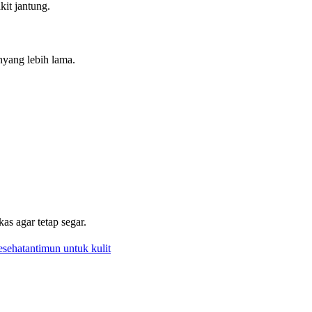
it jantung.
nyang lebih lama.
as agar tetap segar.
esehatan
timun untuk kulit