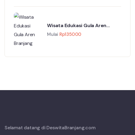
Wisata Edukasi Gula Aren
Branjang
Mulai
Rp
135000
Selamat datang di DeswitaBranjang.com