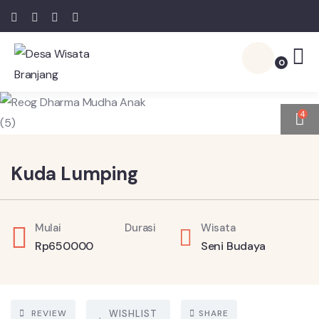
0
4
Kuda Lumping
Mulai
Durasi
Wisata
Rp
650000
Seni Budaya
REVIEW
WISHLIST
SHARE