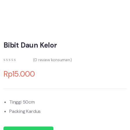
Bibit Daun Kelor
(
0
review konsumen)
0
5
0
out
Rp
15.000
of
based
on
customer
ratings
Tinggi 50cm
Packing Kardus