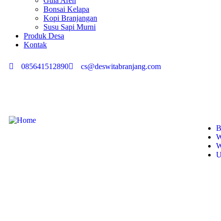
Gula Aren
Bonsai Kelapa
Kopi Branjangan
Susu Sapi Murni
Produk Desa
Kontak
085641512890
cs@deswitabranjang.com
B
W
W