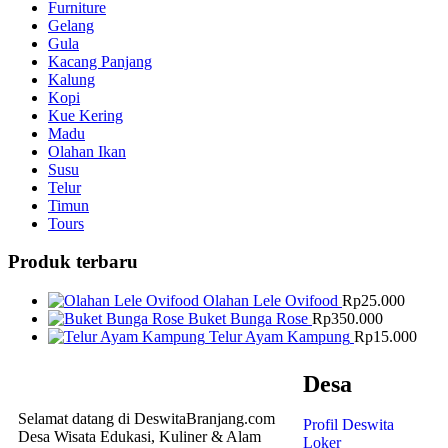
Furniture
Gelang
Gula
Kacang Panjang
Kalung
Kopi
Kue Kering
Madu
Olahan Ikan
Susu
Telur
Timun
Tours
Produk terbaru
Olahan Lele Ovifood
Rp
25.000
Buket Bunga Rose
Rp
350.000
Telur Ayam Kampung
Rp
15.000
Desa
Selamat datang di DeswitaBranjang.com
Profil Deswita
Desa Wisata Edukasi, Kuliner & Alam
Loker