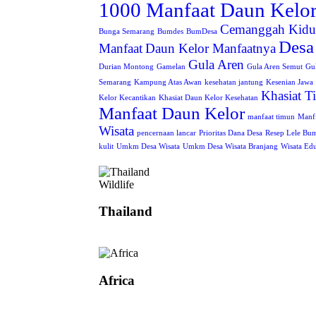
1000 Manfaat Daun Kelo
Cemanggah Kidu
Bunga Semarang
Bumdes
BumDesa
Desa
Manfaat
Daun Kelor Manfaatnya
Gula Aren
Durian Montong
Gamelan
Gula Aren Semut
Gu
Semarang
Kampung Atas Awan
kesehatan jantung
Kesenian Jawa
Khasiat 
Kelor Kecantikan
Khasiat Daun Kelor Kesehatan
Manfaat Daun Kelor
manfaat timun
Manf
Wisata
pencernaan lancar
Prioritas Dana Desa
Resep Lele Bu
kulit
Umkm Desa Wisata
Umkm Desa Wisata Branjang
Wisata Edu
Wildlife
Thailand
Africa