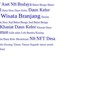
r
Aset Nft
Budaya
Buket Bunga
Buket
l
Daun Kelor
Dana Desa
Daun Kelor
 Wisata Branjang
Durian
la Jawa
Jual Buket Bunga
Jual Buket Bunga
Khasiat Daun Kelor
Khasiat Daun
Timun
kulit sehat
Lele Bumbu Kuning
Nft
NFT Desa
fat Daun Kelo
Meritokrasi
mbu Kuning
Timun
Timun Organik
timun untuk
kasi