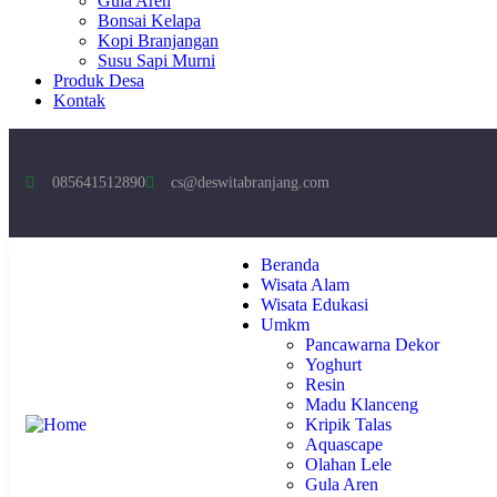
Gula Aren
Bonsai Kelapa
Kopi Branjangan
Susu Sapi Murni
Produk Desa
Kontak
085641512890
cs@deswitabranjang.com
Beranda
Wisata Alam
Wisata Edukasi
Umkm
Pancawarna Dekor
Yoghurt
Resin
Madu Klanceng
Kripik Talas
Aquascape
Olahan Lele
Gula Aren