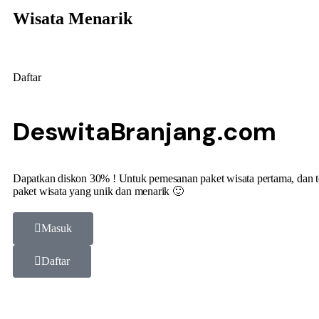
Daftar
Jelajah
Wisata Menarik
Daftar
DeswitaBranjang.com
Dapatkan diskon 30% ! Untuk pemesanan paket wisata pertama, dan 
paket wisata yang unik dan menarik 🙂