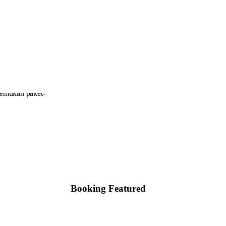
Booking Featured
temukan paket-