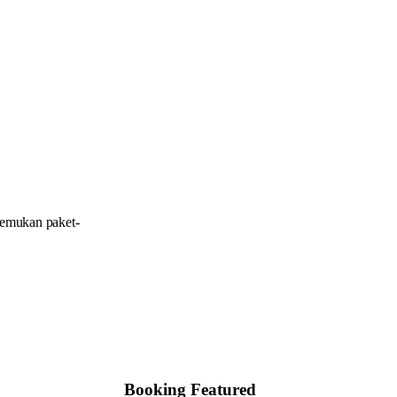
Booking Featured
temukan paket-