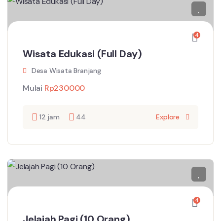
4
Wisata Edukasi (Full Day)
Desa Wisata Branjang
Mulai
Rp
230000
12 jam
44
Explore
4
Jelajah Pagi (10 Orang)